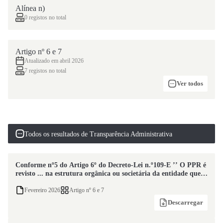
Alínea n)
0 registos no total
Artigo nº 6 e 7
Atualizado em abril 2026
7 registos no total
Ver todos
Todos os resultados de Transparência Administrativa
Conforme nº5 do Artigo 6º do Decreto-Lei n.º109-E ’’ O PPR é
revisto ... na estrutura orgânica ou societária da entidade que
justifique a revisão dos elementos referidos nos n.os 1 ou 2. ’’
encontra-se em fase de revisão.
Fevereiro 2026
Artigo nº 6 e 7
Descarregar