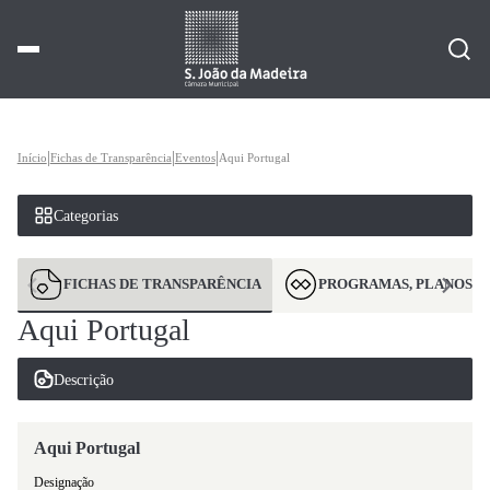
|
|
|
Início
Fichas de Transparência
Eventos
Aqui Portugal
Categorias
FICHAS DE TRANSPARÊNCIA
PROGRAMAS, PLANOS E
Aqui Portugal
Descrição
Aqui Portugal
Designação