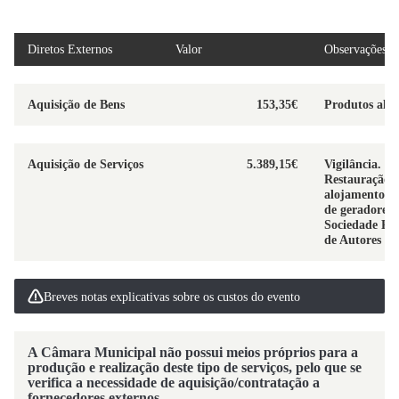
Diretos Externos
Valor
Observações
Aquisição de Bens
153,35€
Produtos alim
Aquisição de Serviços
5.389,15€
Vigilância.
Restauração 
alojamento. 
de geradores
Sociedade Po
de Autores (
Breves notas explicativas sobre os custos do evento
A Câmara Municipal não possui meios próprios para a
produção e realização deste tipo de serviços, pelo que se
verifica a necessidade de aquisição/contratação a
fornecedores externos.